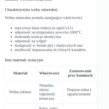
Charakterystyka wełny mineralnej
Wełna mineralna posiada następujące właściwości:
najwyższa klasa reakcji na ogień (A1)
odporność na temperatury powyżej 1000°C
doskonała izolacja akustyczna
odporność na wilgoć
dostępność w formie płyt i elastycznych mat
możliwość dopasowania do różnych kształtów
Inne materiały izolacyjne
Zastosowanie
Materiał
Właściwości
przy kominach
Niepalna,
niższa
Dopuszczalna z
Wełna szklana
odporność
ograniczeniami
termiczna
Palna, niska