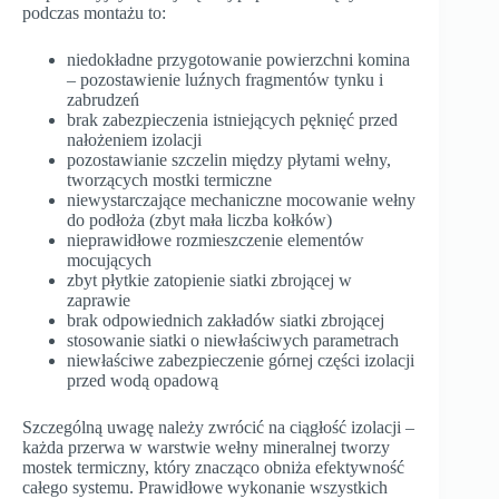
podczas montażu to:
niedokładne przygotowanie powierzchni komina
– pozostawienie luźnych fragmentów tynku i
zabrudzeń
brak zabezpieczenia istniejących pęknięć przed
nałożeniem izolacji
pozostawianie szczelin między płytami wełny,
tworzących mostki termiczne
niewystarczające mechaniczne mocowanie wełny
do podłoża (zbyt mała liczba kołków)
nieprawidłowe rozmieszczenie elementów
mocujących
zbyt płytkie zatopienie siatki zbrojącej w
zaprawie
brak odpowiednich zakładów siatki zbrojącej
stosowanie siatki o niewłaściwych parametrach
niewłaściwe zabezpieczenie górnej części izolacji
przed wodą opadową
Szczególną uwagę należy zwrócić na ciągłość izolacji –
każda przerwa w warstwie wełny mineralnej tworzy
mostek termiczny, który znacząco obniża efektywność
całego systemu. Prawidłowe wykonanie wszystkich