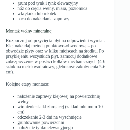
grunt pod tynk i tynk elewacyjny
nóż do cięcia wełny, miara, poziomica
wkrętarka lub młotek
paca do nakładania zaprawy
Montaż wełny mineralnej
Rozpocznij od przycięcia płyt na odpowiedni wymiar.
Klej nakładaj metodą punktowo-obwodową – po
obwodzie płyty oraz w kilku miejscach na środku. Po
przyklejeniu wszystkich płyt, zamocuj dodatkowe
zabezpieczenie w postaci kołków mechanicznych (4-6
sztuk na metr kwadratowy, głębokość zakotwienia 5-6
cm).
Kolejne etapy montażu:
nałożenie zaprawy klejowej na powierzchnię
wełny
wtopienie siatki zbrojącej (zakład minimum 10
cm)
odczekanie 2-3 dni na wyschnięcie
gruntowanie powierzchni
nałożenie tynku elewacyjnego