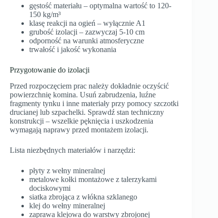
gęstość materiału – optymalna wartość to 120-
150 kg/m³
klasę reakcji na ogień – wyłącznie A1
grubość izolacji – zazwyczaj 5-10 cm
odporność na warunki atmosferyczne
trwałość i jakość wykonania
Przygotowanie do izolacji
Przed rozpoczęciem prac należy dokładnie oczyścić
powierzchnię komina. Usuń zabrudzenia, luźne
fragmenty tynku i inne materiały przy pomocy szczotki
drucianej lub szpachelki. Sprawdź stan techniczny
konstrukcji – wszelkie pęknięcia i uszkodzenia
wymagają naprawy przed montażem izolacji.
Lista niezbędnych materiałów i narzędzi:
płyty z wełny mineralnej
metalowe kołki montażowe z talerzykami
dociskowymi
siatka zbrojąca z włókna szklanego
klej do wełny mineralnej
zaprawa klejowa do warstwy zbrojonej