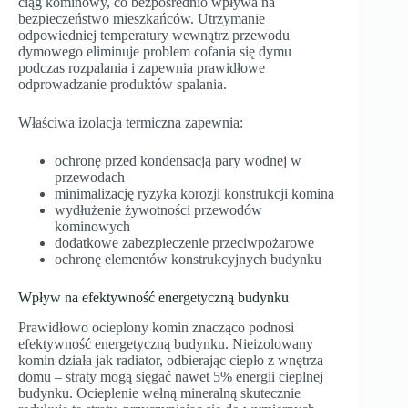
ciąg kominowy, co bezpośrednio wpływa na
bezpieczeństwo mieszkańców. Utrzymanie
odpowiedniej temperatury wewnątrz przewodu
dymowego eliminuje problem cofania się dymu
podczas rozpalania i zapewnia prawidłowe
odprowadzanie produktów spalania.
Właściwa izolacja termiczna zapewnia:
ochronę przed kondensacją pary wodnej w
przewodach
minimalizację ryzyka korozji konstrukcji komina
wydłużenie żywotności przewodów
kominowych
dodatkowe zabezpieczenie przeciwpożarowe
ochronę elementów konstrukcyjnych budynku
Wpływ na efektywność energetyczną budynku
Prawidłowo ocieplony komin znacząco podnosi
efektywność energetyczną budynku. Nieizolowany
komin działa jak radiator, odbierając ciepło z wnętrza
domu – straty mogą sięgać nawet 5% energii cieplnej
budynku. Ocieplenie wełną mineralną skutecznie