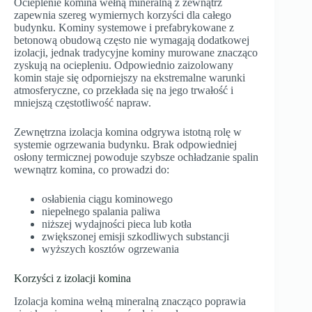
Ocieplenie komina wełną mineralną z zewnątrz
zapewnia szereg wymiernych korzyści dla całego
budynku. Kominy systemowe i prefabrykowane z
betonową obudową często nie wymagają dodatkowej
izolacji, jednak tradycyjne kominy murowane znacząco
zyskują na ociepleniu. Odpowiednio zaizolowany
komin staje się odporniejszy na ekstremalne warunki
atmosferyczne, co przekłada się na jego trwałość i
mniejszą częstotliwość napraw.
Zewnętrzna izolacja komina odgrywa istotną rolę w
systemie ogrzewania budynku. Brak odpowiedniej
osłony termicznej powoduje szybsze ochładzanie spalin
wewnątrz komina, co prowadzi do:
osłabienia ciągu kominowego
niepełnego spalania paliwa
niższej wydajności pieca lub kotła
zwiększonej emisji szkodliwych substancji
wyższych kosztów ogrzewania
Korzyści z izolacji komina
Izolacja komina wełną mineralną znacząco poprawia