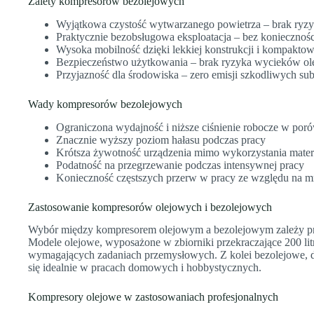
Zalety kompresorów bezolejowych
Wyjątkowa czystość wytwarzanego powietrza – brak ryzy
Praktycznie bezobsługowa eksploatacja – bez koniecznośc
Wysoka mobilność dzięki lekkiej konstrukcji i kompak
Bezpieczeństwo użytkowania – brak ryzyka wycieków ol
Przyjazność dla środowiska – zero emisji szkodliwych sub
Wady kompresorów bezolejowych
Ograniczona wydajność i niższe ciśnienie robocze w por
Znacznie wyższy poziom hałasu podczas pracy
Krótsza żywotność urządzenia mimo wykorzystania mate
Podatność na przegrzewanie podczas intensywnej pracy
Konieczność częstszych przerw w pracy ze względu na mn
Zastosowanie kompresorów olejowych i bezolejowych
Wybór między kompresorem olejowym a bezolejowym zależy pr
Modele olejowe, wyposażone w zbiorniki przekraczające 200 lit
wymagających zadaniach przemysłowych. Z kolei bezolejowe, dzi
się idealnie w pracach domowych i hobbystycznych.
Kompresory olejowe w zastosowaniach profesjonalnych