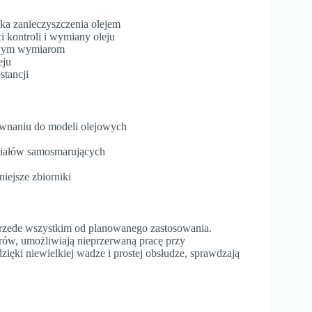
ka zanieczyszczenia olejem
i kontroli i wymiany oleju
towym wymiarom
eju
stancji
ównaniu do modeli olejowych
riałów samosmarujących
iejsze zbiorniki
zede wszystkim od planowanego zastosowania.
rów, umożliwiają nieprzerwaną pracę przy
ęki niewielkiej wadze i prostej obsłudze, sprawdzają