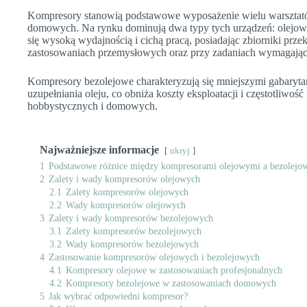
Kompresory stanowią podstawowe wyposażenie wielu warsztat
domowych. Na rynku dominują dwa typy tych urządzeń: olejow
się wysoką wydajnością i cichą pracą, posiadając zbiorniki prze
zastosowaniach przemysłowych oraz przy zadaniach wymagając
Kompresory bezolejowe charakteryzują się mniejszymi gabaryta
uzupełniania oleju, co obniża koszty eksploatacji i częstotliwo
hobbystycznych i domowych.
Najważniejsze informacje
ukryj
1
Podstawowe różnice między kompresorami olejowymi a bezolejo
2
Zalety i wady kompresorów olejowych
2.1
Zalety kompresorów olejowych
2.2
Wady kompresorów olejowych
3
Zalety i wady kompresorów bezolejowych
3.1
Zalety kompresorów bezolejowych
3.2
Wady kompresorów bezolejowych
4
Zastosowanie kompresorów olejowych i bezolejowych
4.1
Kompresory olejowe w zastosowaniach profesjonalnych
4.2
Kompresory bezolejowe w zastosowaniach domowych
5
Jak wybrać odpowiedni kompresor?