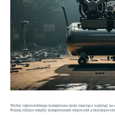
Wybór odpowiedniego kompresora może znacząco wpłynąć na ef
Poznaj różnice między kompresorami olejowymi a bezolejowym