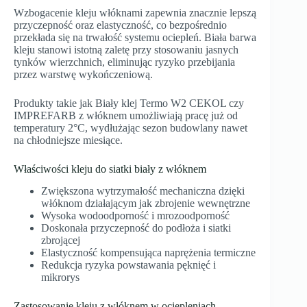
Wzbogacenie kleju włóknami zapewnia znacznie lepszą
przyczepność oraz elastyczność, co bezpośrednio
przekłada się na trwałość systemu ociepleń. Biała barwa
kleju stanowi istotną zaletę przy stosowaniu jasnych
tynków wierzchnich, eliminując ryzyko przebijania
przez warstwę wykończeniową.
Produkty takie jak Biały klej Termo W2 CEKOL czy
IMPREFARB z włóknem umożliwiają pracę już od
temperatury 2°C, wydłużając sezon budowlany nawet
na chłodniejsze miesiące.
Właściwości kleju do siatki biały z włóknem
Zwiększona wytrzymałość mechaniczna dzięki
włóknom działającym jak zbrojenie wewnętrzne
Wysoka wodoodporność i mrozoodporność
Doskonała przyczepność do podłoża i siatki
zbrojącej
Elastyczność kompensująca naprężenia termiczne
Redukcja ryzyka powstawania pęknięć i
mikrorys
Zastosowanie kleju z włóknem w ociepleniach