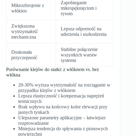
Zapobieganie
Mikrozbrojenie z
mikropęknięciom i
włókien
rysom
Zwiększona
Lepsza odporność na
wytrzymałość
uderzenia i uszkodzenia
mechaniczna
Stabilne połączenie
Doskonała
wszystkich warstw
przyczepność
systemu
Porównanie klejów do siatki: z włóknem vs. bez
włókna
20-30% wyższa wytrzymałość na rozciąganie w
przypadku klejów z włóknem
Lepsza elastyczność i kompensacja naprężeń
termicznych
Brak wpływu na końcowy kolor elewacji przy
jasnych tynkach
Ulepszone parametry aplikacyjne – łatwiejsze
rozprowadzanie
Mniejsza tendencja do spływania z pionowych
powierzchni