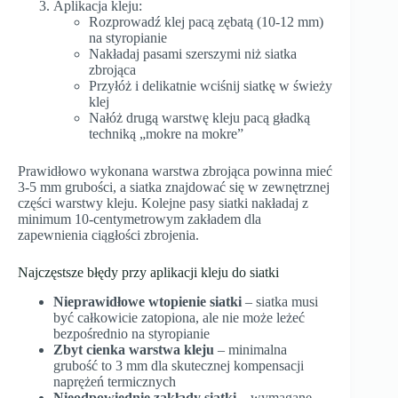
Aplikacja kleju:
Rozprowadź klej pacą zębatą (10-12 mm)
na styropianie
Nakładaj pasami szerszymi niż siatka
zbrojąca
Przyłóż i delikatnie wciśnij siatkę w świeży
klej
Nałóż drugą warstwę kleju pacą gładką
techniką „mokre na mokre”
Prawidłowo wykonana warstwa zbrojąca powinna mieć
3-5 mm grubości, a siatka znajdować się w zewnętrznej
części warstwy kleju. Kolejne pasy siatki nakładaj z
minimum 10-centymetrowym zakładem dla
zapewnienia ciągłości zbrojenia.
Najczęstsze błędy przy aplikacji kleju do siatki
Nieprawidłowe wtopienie siatki
– siatka musi
być całkowicie zatopiona, ale nie może leżeć
bezpośrednio na styropianie
Zbyt cienka warstwa kleju
– minimalna
grubość to 3 mm dla skutecznej kompensacji
naprężeń termicznych
Nieodpowiednie zakłady siatki
– wymagane