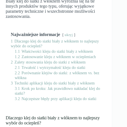
Biały klej do siatki z włóknem wyróżnia się na tle
innych produktów tego typu, oferując wyjątkowe
parametry techniczne i wszechstronne możliwości
zastosowania.
Najważniejsze informacje
ukryj
1
Dlaczego klej do siatki biały z włóknem to najlepszy
wybór do ociepleń?
1.1
Właściwości kleju do siatki biały z włóknem
1.2
Zastosowanie kleju z włóknem w ociepleniach
2
Zalety stosowania kleju do siatki z włóknem
2.1
Trwałość i wytrzymałość kleju do siatki
2.2
Porównanie klejów do siatki: z włóknem vs. bez
włókna
3
Techniki aplikacji kleju do siatki biały z włóknem
3.1
Krok po kroku: Jak prawidłowo nakładać klej do
siatki?
3.2
Najczęstsze błędy przy aplikacji kleju do siatki
Dlaczego klej do siatki biały z włóknem to najlepszy
wybór do ociepleń?