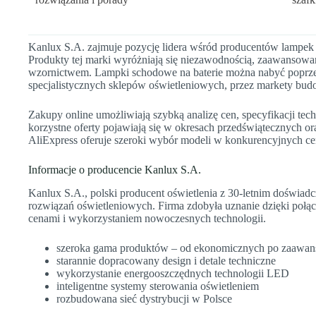
Kanlux S.A. zajmuje pozycję lidera wśród producentów lampek 
Produkty tej marki wyróżniają się niezawodnością, zaawansow
wzornictwem. Lampki schodowe na baterie można nabyć poprzez
specjalistycznych sklepów oświetleniowych, przez markety bud
Zakupy online umożliwiają szybką analizę cen, specyfikacji tec
korzystne oferty pojawiają się w okresach przedświątecznych o
AliExpress oferuje szeroki wybór modeli w konkurencyjnych cen
Informacje o producencie Kanlux S.A.
Kanlux S.A., polski producent oświetlenia z 30-letnim doświad
rozwiązań oświetleniowych. Firma zdobyła uznanie dzięki połą
cenami i wykorzystaniem nowoczesnych technologii.
szeroka gama produktów – od ekonomicznych po zaawa
starannie dopracowany design i detale techniczne
wykorzystanie energooszczędnych technologii LED
inteligentne systemy sterowania oświetleniem
rozbudowana sieć dystrybucji w Polsce