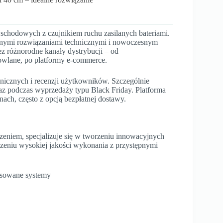
schodowych z czujnikiem ruchu zasilanych bateriami.
anymi rozwiązaniami technicznymi i nowoczesnym
 różnorodne kanały dystrybucji – od
owlane, po platformy e-commerce.
hnicznych i recenzji użytkowników. Szczególnie
raz podczas wyprzedaży typu Black Friday. Platforma
ach, często z opcją bezpłatnej dostawy.
czeniem, specjalizuje się w tworzeniu innowacyjnych
czeniu wysokiej jakości wykonania z przystępnymi
nsowane systemy