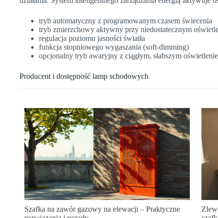
działania. System inteligentnego zarządzania energią aktywuje 
tryb automatyczny z programowanym czasem świecenia
tryb zmierzchowy aktywny przy niedostatecznym oświetl
regulacja poziomu jasności światła
funkcja stopniowego wygaszania (soft-dimming)
opcjonalny tryb awaryjny z ciągłym, słabszym oświetleni
Producent i dostępność lamp schodowych
Szafka na zawór gazowy na elewacji – Praktyczne
Zlew
rozwiązania i porady
szafk