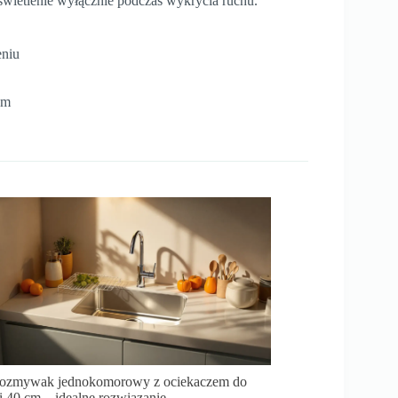
oświetlenie wyłącznie podczas wykrycia ruchu.
eniu
em
ozmywak jednokomorowy z ociekaczem do
i 40 cm – idealne rozwiązanie