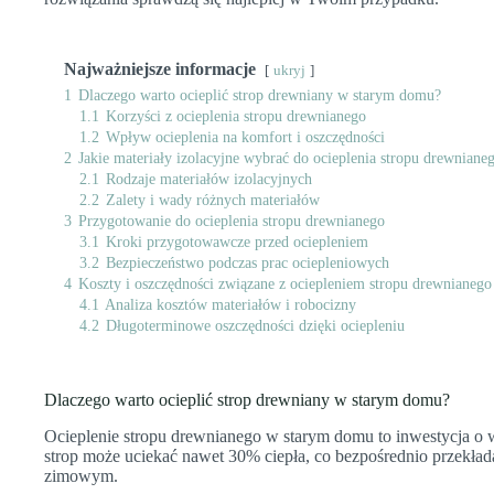
Najważniejsze informacje
ukryj
1
Dlaczego warto ocieplić strop drewniany w starym domu?
1.1
Korzyści z ocieplenia stropu drewnianego
1.2
Wpływ ocieplenia na komfort i oszczędności
2
Jakie materiały izolacyjne wybrać do ocieplenia stropu drewniane
2.1
Rodzaje materiałów izolacyjnych
2.2
Zalety i wady różnych materiałów
3
Przygotowanie do ocieplenia stropu drewnianego
3.1
Kroki przygotowawcze przed ociepleniem
3.2
Bezpieczeństwo podczas prac ociepleniowych
4
Koszty i oszczędności związane z ociepleniem stropu drewnianego
4.1
Analiza kosztów materiałów i robocizny
4.2
Długoterminowe oszczędności dzięki ociepleniu
Dlaczego warto ocieplić strop drewniany w starym domu?
Ocieplenie stropu drewnianego w starym domu to inwestycja o
strop może uciekać nawet 30% ciepła, co bezpośrednio przekład
zimowym.