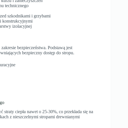
 kurzu i zanieczyszczeń
anu technicznego
rzed szkodnikami i grzybami
i konstrukcyjnymi
rstwy izolacyjnej
zakresie bezpieczeństwa. Podstawą jest
wniających bezpieczny dostęp do stropu.
kuracyjne
ego
 straty ciepła nawet o 25-30%, co przekłada się na
kach z nieszczelnymi stropami drewnianymi
.