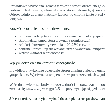
Prawidłowo wykonana izolacja termiczna stropu drewnianego o
budynku. Jest to szczególnie istotne w starych domach, gdzie k
Odpowiednio dobrane materiały izolacyjne chronią także przed 
wnętrza.
Korzyści z ocieplenia stropu drewnianego
poprawa izolacji termicznej – zatrzymanie uciekającego ci
stabilniejsza temperatura wewnątrz pomieszczeń
redukcja kosztów ogrzewania o 20-25% rocznie
ochrona konstrukcji drewnianej przed wahaniami tempera
wzrost wartości nieruchomości
Wpływ ocieplenia na komfort i oszczędności
Prawidłowo wykonane ocieplenie stropu eliminuje nieprzyjemne
gorąca latem. Wyrównana temperatura w pomieszczeniach zapobi
W średniej wielkości budynku oszczędności na ogrzewaniu mogą
zwraca się zazwyczaj w ciągu 3-5 lat, przyczyniając się jednocz
Jakie materiały izolacyjne wybrać do ocieplenia stropu drewnia