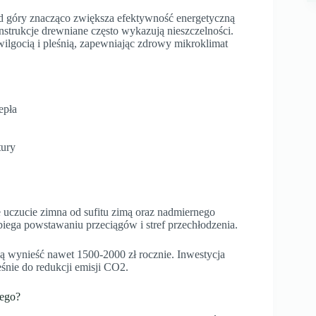
d góry znacząco zwiększa efektywność energetyczną
onstrukcje drewniane często wykazują nieszczelności.
wilgocią i pleśnią, zapewniając zdrowy mikroklimat
epła
tury
 uczucie zimna od sufitu zimą oraz nadmiernego
ega powstawaniu przeciągów i stref przechłodzenia.
 wynieść nawet 1500-2000 zł rocznie. Inwestycja
eśnie do redukcji emisji CO2.
nego?