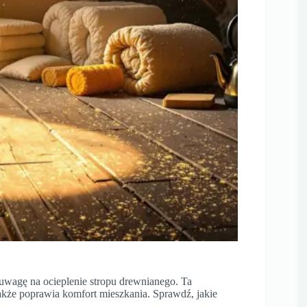
uwagę na ocieplenie stropu drewnianego. Ta
także poprawia komfort mieszkania. Sprawdź, jakie