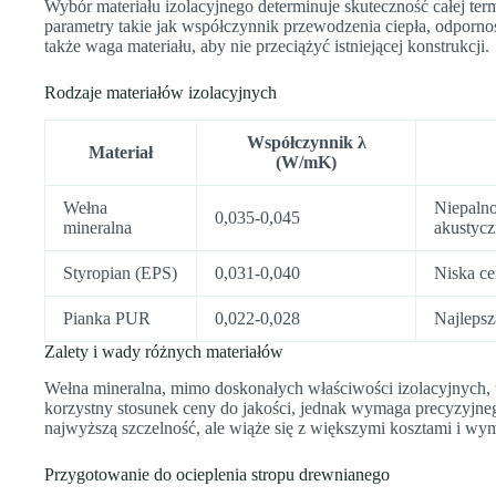
Wybór materiału izolacyjnego determinuje skuteczność całej te
parametry takie jak współczynnik przewodzenia ciepła, odpornoś
także waga materiału, aby nie przeciążyć istniejącej konstrukcji.
Rodzaje materiałów izolacyjnych
Współczynnik λ
Materiał
(W/mK)
Wełna
Niepalno
0,035-0,045
mineralna
akustycz
Styropian (EPS)
0,031-0,040
Niska ce
Pianka PUR
0,022-0,028
Najlepsz
Zalety i wady różnych materiałów
Wełna mineralna, mimo doskonałych właściwości izolacyjnych, t
korzystny stosunek ceny do jakości, jednak wymaga precyzyjn
najwyższą szczelność, ale wiąże się z większymi kosztami i wyma
Przygotowanie do ocieplenia stropu drewnianego