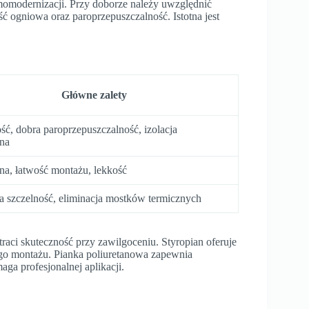
rmomodernizacji. Przy doborze należy uwzględnić
ć ogniowa oraz paroprzepuszczalność. Istotna jest
Główne zalety
ść, dobra paroprzepuszczalność, izolacja
na
na, łatwość montażu, lekkość
a szczelność, eliminacja mostków termicznych
raci skuteczność przy zawilgoceniu. Styropian oferuje
ego montażu. Pianka poliuretanowa zapewnia
ga profesjonalnej aplikacji.