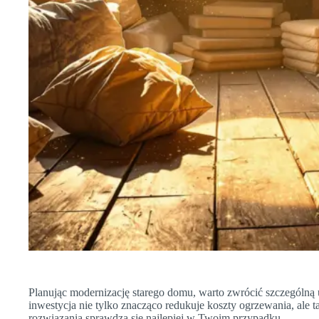
Planując modernizację starego domu, warto zwrócić szczególną 
inwestycja nie tylko znacząco redukuje koszty ogrzewania, ale 
rozwiązania sprawdzą się najlepiej w Twoim przypadku.