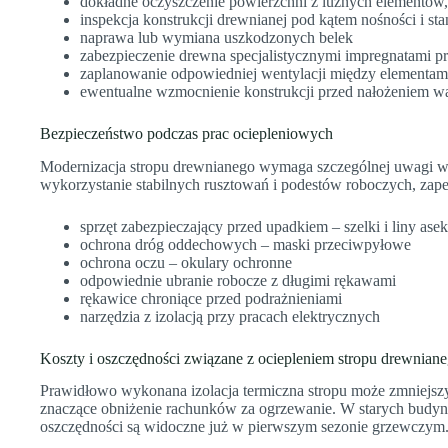
dokładne oczyszczenie powierzchni z luźnych elementów,
inspekcja konstrukcji drewnianej pod kątem nośności i st
naprawa lub wymiana uszkodzonych belek
zabezpieczenie drewna specjalistycznymi impregnatami p
zaplanowanie odpowiedniej wentylacji między elementam
ewentualne wzmocnienie konstrukcji przed nałożeniem wa
Bezpieczeństwo podczas prac ociepleniowych
Modernizacja stropu drewnianego wymaga szczególnej uwagi w 
wykorzystanie stabilnych rusztowań i podestów roboczych, zape
sprzęt zabezpieczający przed upadkiem – szelki i liny ase
ochrona dróg oddechowych – maski przeciwpyłowe
ochrona oczu – okulary ochronne
odpowiednie ubranie robocze z długimi rękawami
rękawice chroniące przed podrażnieniami
narzędzia z izolacją przy pracach elektrycznych
Koszty i oszczędności związane z ociepleniem stropu drewnian
Prawidłowo wykonana izolacja termiczna stropu może zmniejszyć
znaczące obniżenie rachunków za ogrzewanie. W starych budyn
oszczędności są widoczne już w pierwszym sezonie grzewczym