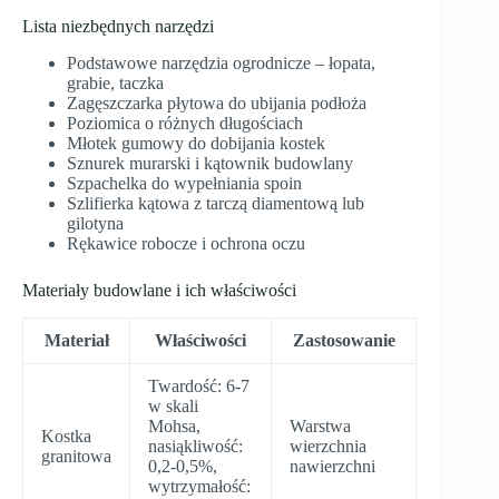
Lista niezbędnych narzędzi
Podstawowe narzędzia ogrodnicze – łopata,
grabie, taczka
Zagęszczarka płytowa do ubijania podłoża
Poziomica o różnych długościach
Młotek gumowy do dobijania kostek
Sznurek murarski i kątownik budowlany
Szpachelka do wypełniania spoin
Szlifierka kątowa z tarczą diamentową lub
gilotyna
Rękawice robocze i ochrona oczu
Materiały budowlane i ich właściwości
Materiał
Właściwości
Zastosowanie
Twardość: 6-7
w skali
Mohsa,
Warstwa
Kostka
nasiąkliwość:
wierzchnia
granitowa
0,2-0,5%,
nawierzchni
wytrzymałość: