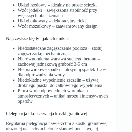
Układ rzędowy – idealny na proste ścieżki
Wzór jodełki – zwiększona stabilność przy
większych obciążeniach
Układ łukowaty – dekoracyjny efekt
Wzór mozaikowy – zaawansowany design
Najczęstsze błędy i jak ich unikać
Niedostateczne zagęszczenie podłoża – stosuj
zagęszczarkę mechaniczną
Nierównomierna warstwa suchego betonu –
zachowaj jednakową grubość 3-5 cm
Nieprawidłowe spadki – utrzymuj spadek 1-2%
dla odprowadzania wody
Niedokładne wypełnienie szczelin – używaj
drobnego piasku do całkowitego wypełnienia
Praca w nieodpowiednich warunkach
atmosferycznych – unikaj mrozu i intensywnych
opadów
Pielęgnacja i konserwacja kostki granitowej
Regularna pielęgnacja nawierzchni z kostki granitowej
ułożonej na suchym betonie stanowi podstawę jej