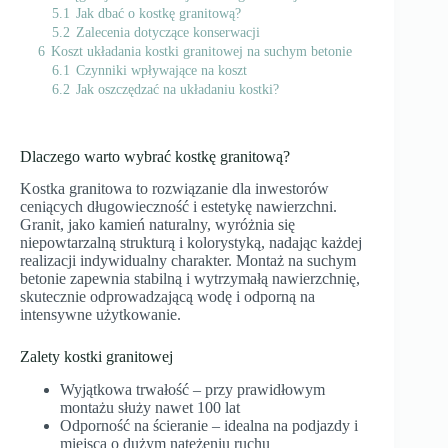
5.1
Jak dbać o kostkę granitową?
5.2
Zalecenia dotyczące konserwacji
6
Koszt układania kostki granitowej na suchym betonie
6.1
Czynniki wpływające na koszt
6.2
Jak oszczędzać na układaniu kostki?
Dlaczego warto wybrać kostkę granitową?
Kostka granitowa to rozwiązanie dla inwestorów
ceniących długowieczność i estetykę nawierzchni.
Granit, jako kamień naturalny, wyróżnia się
niepowtarzalną strukturą i kolorystyką, nadając każdej
realizacji indywidualny charakter. Montaż na suchym
betonie zapewnia stabilną i wytrzymałą nawierzchnię,
skutecznie odprowadzającą wodę i odporną na
intensywne użytkowanie.
Zalety kostki granitowej
Wyjątkowa trwałość – przy prawidłowym
montażu służy nawet 100 lat
Odporność na ścieranie – idealna na podjazdy i
miejsca o dużym natężeniu ruchu