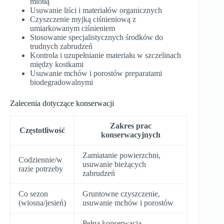
miotłą
Usuwanie liści i materiałów organicznych
Czyszczenie myjką ciśnieniową z
umiarkowanym ciśnieniem
Stosowanie specjalistycznych środków do
trudnych zabrudzeń
Kontrola i uzupełnianie materiału w szczelinach
między kostkami
Usuwanie mchów i porostów preparatami
biodegradowalnymi
Zalecenia dotyczące konserwacji
Zakres prac
Częstotliwość
konserwacyjnych
Zamiatanie powierzchni,
Codziennie/w
usuwanie bieżących
razie potrzeby
zabrudzeń
Co sezon
Gruntowne czyszczenie,
(wiosna/jesień)
usuwanie mchów i porostów
Pełna konserwacja,