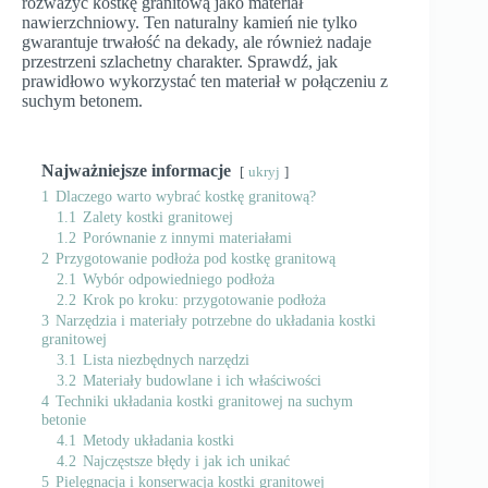
rozważyć kostkę granitową jako materiał
nawierzchniowy. Ten naturalny kamień nie tylko
gwarantuje trwałość na dekady, ale również nadaje
przestrzeni szlachetny charakter. Sprawdź, jak
prawidłowo wykorzystać ten materiał w połączeniu z
suchym betonem.
Najważniejsze informacje
ukryj
1
Dlaczego warto wybrać kostkę granitową?
1.1
Zalety kostki granitowej
1.2
Porównanie z innymi materiałami
2
Przygotowanie podłoża pod kostkę granitową
2.1
Wybór odpowiedniego podłoża
2.2
Krok po kroku: przygotowanie podłoża
3
Narzędzia i materiały potrzebne do układania kostki
granitowej
3.1
Lista niezbędnych narzędzi
3.2
Materiały budowlane i ich właściwości
4
Techniki układania kostki granitowej na suchym
betonie
4.1
Metody układania kostki
4.2
Najczęstsze błędy i jak ich unikać
5
Pielęgnacja i konserwacja kostki granitowej