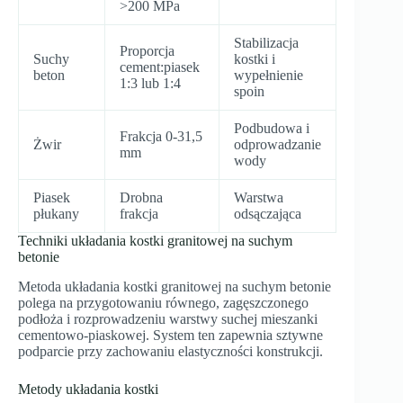
>200 MPa
Stabilizacja
Proporcja
Suchy
kostki i
cement:piasek
beton
wypełnienie
1:3 lub 1:4
spoin
Podbudowa i
Frakcja 0-31,5
Żwir
odprowadzanie
mm
wody
Piasek
Drobna
Warstwa
płukany
frakcja
odsączająca
Techniki układania kostki granitowej na suchym
betonie
Metoda układania kostki granitowej na suchym betonie
polega na przygotowaniu równego, zagęszczonego
podłoża i rozprowadzeniu warstwy suchej mieszanki
cementowo-piaskowej. System ten zapewnia sztywne
podparcie przy zachowaniu elastyczności konstrukcji.
Metody układania kostki