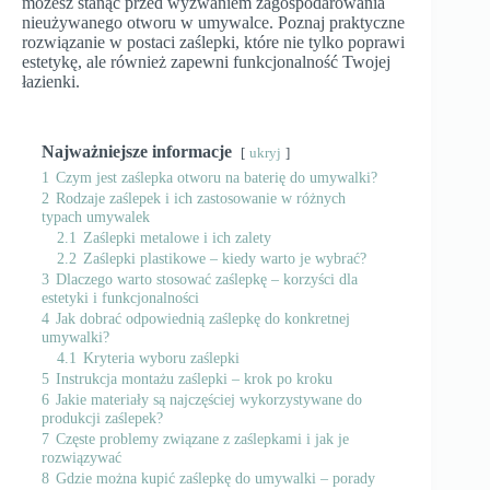
możesz stanąć przed wyzwaniem zagospodarowania
nieużywanego otworu w umywalce. Poznaj praktyczne
rozwiązanie w postaci zaślepki, które nie tylko poprawi
estetykę, ale również zapewni funkcjonalność Twojej
łazienki.
Najważniejsze informacje
ukryj
1
Czym jest zaślepka otworu na baterię do umywalki?
2
Rodzaje zaślepek i ich zastosowanie w różnych
typach umywalek
2.1
Zaślepki metalowe i ich zalety
2.2
Zaślepki plastikowe – kiedy warto je wybrać?
3
Dlaczego warto stosować zaślepkę – korzyści dla
estetyki i funkcjonalności
4
Jak dobrać odpowiednią zaślepkę do konkretnej
umywalki?
4.1
Kryteria wyboru zaślepki
5
Instrukcja montażu zaślepki – krok po kroku
6
Jakie materiały są najczęściej wykorzystywane do
produkcji zaślepek?
7
Częste problemy związane z zaślepkami i jak je
rozwiązywać
8
Gdzie można kupić zaślepkę do umywalki – porady