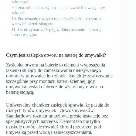
zakupowe
9
Cena zaślepek na rynku – na co zwrócić uwagę przy
zakupie
10
Porównanie różnych modeli zaślepek – co warto
wiedzieć przed zakupem
11
Jak utrzymać zaślepkę w dobrym stanie – porady
konserwacyjne
Czym jest zaślepka otworu na baterię do umywalki?
Zaślepka otworu na baterię to element wyposażenia
łazienki służący do zamaskowania nieużywanego
otworu w umywalce lub zlewie. Znajduje zastosowanie
szczególnie przy montażu baterii ściennej, gdy
umywalka posiada fabrycznie wykonany otwór na
baterię stojącą.
Uniwersalny charakter zaślepek sprawia, że pasują do
różnych typów umywalek i zlewozmywaków.
Standardowy rozmiar umożliwia prostą instalację bez
specjalistycznych narzędzi. Element ten nie tylko
maskuje otwór, ale również chroni przestrzeń pod
umywalką przed wodą i zanieczyszczeniami.