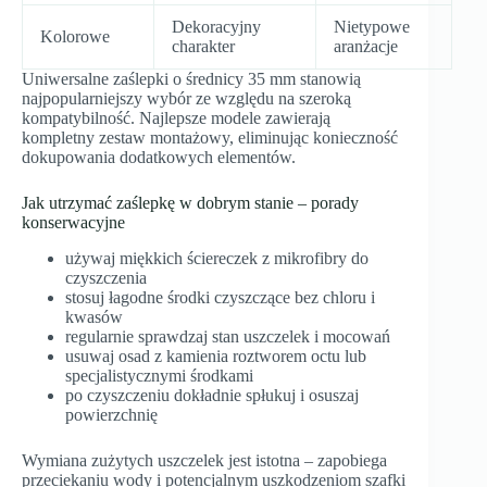
Dekoracyjny
Nietypowe
Kolorowe
charakter
aranżacje
Uniwersalne zaślepki o średnicy 35 mm stanowią
najpopularniejszy wybór ze względu na szeroką
kompatybilność. Najlepsze modele zawierają
kompletny zestaw montażowy, eliminując konieczność
dokupowania dodatkowych elementów.
Jak utrzymać zaślepkę w dobrym stanie – porady
konserwacyjne
używaj miękkich ściereczek z mikrofibry do
czyszczenia
stosuj łagodne środki czyszczące bez chloru i
kwasów
regularnie sprawdzaj stan uszczelek i mocowań
usuwaj osad z kamienia roztworem octu lub
specjalistycznymi środkami
po czyszczeniu dokładnie spłukuj i osuszaj
powierzchnię
Wymiana zużytych uszczelek jest istotna – zapobiega
przeciekaniu wody i potencjalnym uszkodzeniom szafki