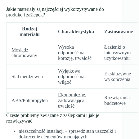
Jakie materiały są najczęściej wykorzystywane do
produkcji zaślepek?
Rodzaj
Charakterystyka
Zastosowanie
materiału
Wysoka
Łazienki o
Mosiądz
odporność na
intensywnym
chromowany
korozję, trwałość
użytkowaniu
Wyjątkowa
Ekskluzywne
Stal nierdzewna
odporność na
wykończenia
wilgoć
Ekonomiczne,
Rozwiązania
ABS/Polipropylen
zadowalająca
budżetowe
trwałość
Częste problemy związane z zaślepkami i jak je
rozwiązywać
nieszczelność instalacji – sprawdź stan uszczelki i
dokręcenie elementów mocujących