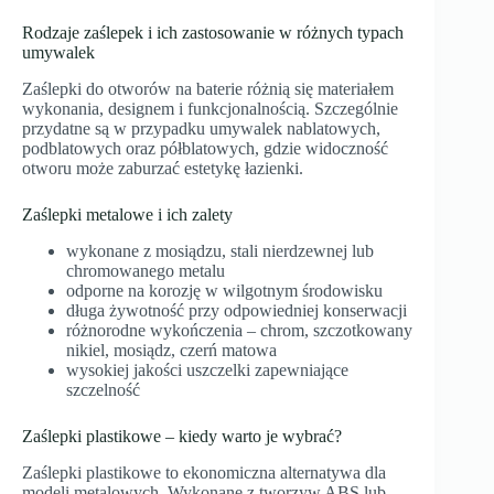
Rodzaje zaślepek i ich zastosowanie w różnych typach
umywalek
Zaślepki do otworów na baterie różnią się materiałem
wykonania, designem i funkcjonalnością. Szczególnie
przydatne są w przypadku umywalek nablatowych,
podblatowych oraz półblatowych, gdzie widoczność
otworu może zaburzać estetykę łazienki.
Zaślepki metalowe i ich zalety
wykonane z mosiądzu, stali nierdzewnej lub
chromowanego metalu
odporne na korozję w wilgotnym środowisku
długa żywotność przy odpowiedniej konserwacji
różnorodne wykończenia – chrom, szczotkowany
nikiel, mosiądz, czerń matowa
wysokiej jakości uszczelki zapewniające
szczelność
Zaślepki plastikowe – kiedy warto je wybrać?
Zaślepki plastikowe to ekonomiczna alternatywa dla
modeli metalowych. Wykonane z tworzyw ABS lub