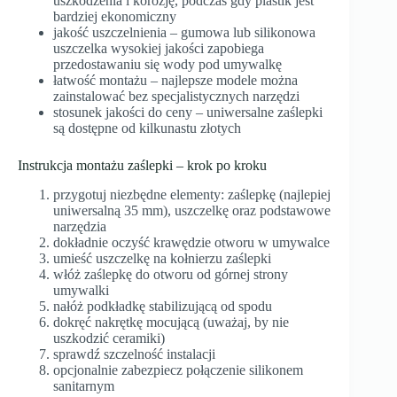
uszkodzenia i korozję, podczas gdy plastik jest
bardziej ekonomiczny
jakość uszczelnienia – gumowa lub silikonowa
uszczelka wysokiej jakości zapobiega
przedostawaniu się wody pod umywalkę
łatwość montażu – najlepsze modele można
zainstalować bez specjalistycznych narzędzi
stosunek jakości do ceny – uniwersalne zaślepki
są dostępne od kilkunastu złotych
Instrukcja montażu zaślepki – krok po kroku
przygotuj niezbędne elementy: zaślepkę (najlepiej
uniwersalną 35 mm), uszczelkę oraz podstawowe
narzędzia
dokładnie oczyść krawędzie otworu w umywalce
umieść uszczelkę na kołnierzu zaślepki
włóż zaślepkę do otworu od górnej strony
umywalki
nałóż podkładkę stabilizującą od spodu
dokręć nakrętkę mocującą (uważaj, by nie
uszkodzić ceramiki)
sprawdź szczelność instalacji
opcjonalnie zabezpiecz połączenie silikonem
sanitarnym