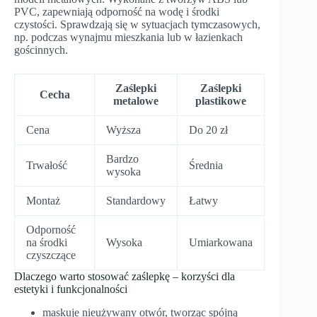
PVC, zapewniają odporność na wodę i środki
czystości. Sprawdzają się w sytuacjach tymczasowych,
np. podczas wynajmu mieszkania lub w łazienkach
gościnnych.
Zaślepki
Zaślepki
Cecha
metalowe
plastikowe
Cena
Wyższa
Do 20 zł
Bardzo
Trwałość
Średnia
wysoka
Montaż
Standardowy
Łatwy
Odporność
na środki
Wysoka
Umiarkowana
czyszczące
Dlaczego warto stosować zaślepkę – korzyści dla
estetyki i funkcjonalności
maskuje nieużywany otwór, tworząc spójną