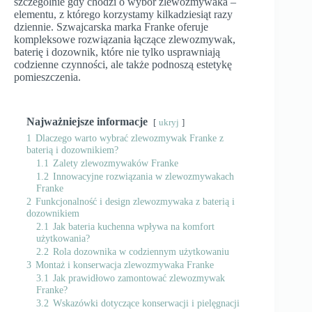
szczególnie gdy chodzi o wybór zlewozmywaka –
elementu, z którego korzystamy kilkadziesiąt razy
dziennie. Szwajcarska marka Franke oferuje
kompleksowe rozwiązania łączące zlewozmywak,
baterię i dozownik, które nie tylko usprawniają
codzienne czynności, ale także podnoszą estetykę
pomieszczenia.
Najważniejsze informacje
ukryj
1
Dlaczego warto wybrać zlewozmywak Franke z
baterią i dozownikiem?
1.1
Zalety zlewozmywaków Franke
1.2
Innowacyjne rozwiązania w zlewozmywakach
Franke
2
Funkcjonalność i design zlewozmywaka z baterią i
dozownikiem
2.1
Jak bateria kuchenna wpływa na komfort
użytkowania?
2.2
Rola dozownika w codziennym użytkowaniu
3
Montaż i konserwacja zlewozmywaka Franke
3.1
Jak prawidłowo zamontować zlewozmywak
Franke?
3.2
Wskazówki dotyczące konserwacji i pielęgnacji