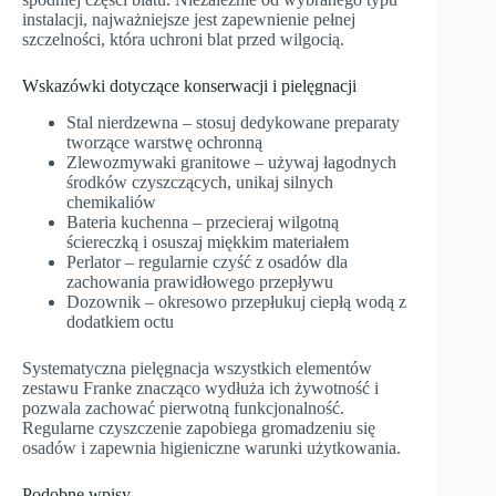
instalacji, najważniejsze jest zapewnienie pełnej
szczelności, która uchroni blat przed wilgocią.
Wskazówki dotyczące konserwacji i pielęgnacji
Stal nierdzewna – stosuj dedykowane preparaty
tworzące warstwę ochronną
Zlewozmywaki granitowe – używaj łagodnych
środków czyszczących, unikaj silnych
chemikaliów
Bateria kuchenna – przecieraj wilgotną
ściereczką i osuszaj miękkim materiałem
Perlator – regularnie czyść z osadów dla
zachowania prawidłowego przepływu
Dozownik – okresowo przepłukuj ciepłą wodą z
dodatkiem octu
Systematyczna pielęgnacja wszystkich elementów
zestawu Franke znacząco wydłuża ich żywotność i
pozwala zachować pierwotną funkcjonalność.
Regularne czyszczenie zapobiega gromadzeniu się
osadów i zapewnia higieniczne warunki użytkowania.
Podobne wpisy