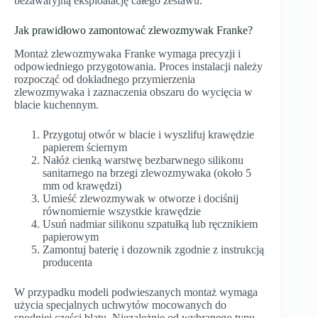
bezawaryjną eksploatację całego zestawu.
Jak prawidłowo zamontować zlewozmywak Franke?
Montaż zlewozmywaka Franke wymaga precyzji i
odpowiedniego przygotowania. Proces instalacji należy
rozpocząć od dokładnego przymierzenia
zlewozmywaka i zaznaczenia obszaru do wycięcia w
blacie kuchennym.
Przygotuj otwór w blacie i wyszlifuj krawędzie
papierem ściernym
Nałóż cienką warstwę bezbarwnego silikonu
sanitarnego na brzegi zlewozmywaka (około 5
mm od krawędzi)
Umieść zlewozmywak w otworze i dociśnij
równomiernie wszystkie krawędzie
Usuń nadmiar silikonu szpatułką lub ręcznikiem
papierowym
Zamontuj baterię i dozownik zgodnie z instrukcją
producenta
W przypadku modeli podwieszanych montaż wymaga
użycia specjalnych uchwytów mocowanych do
spodniej części blatu. Niezależnie od wybranego typu